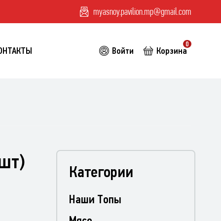
myasnoy.pavilion.mp@gmail.com
0
ОНТАКТЫ
Войти
Корзина
шт)
Категории
Наши Топы
Мясо