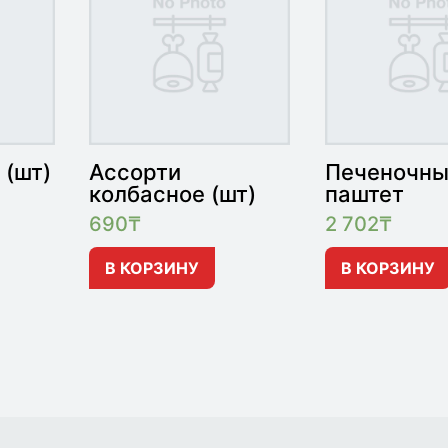
 (шт)
Ассорти
Печеночн
колбасное (шт)
паштет
690
₸
2 702
₸
В КОРЗИНУ
В КОРЗИНУ