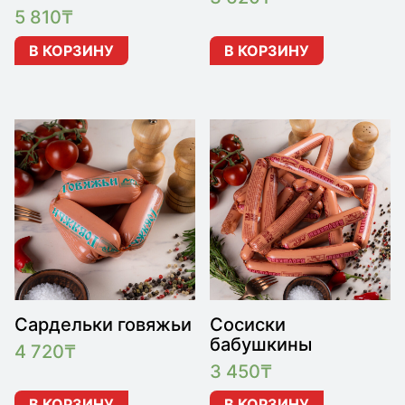
5 810
₸
В КОРЗИНУ
В КОРЗИНУ
Сардельки говяжьи
Сосиски
бабушкины
4 720
₸
3 450
₸
В КОРЗИНУ
В КОРЗИНУ