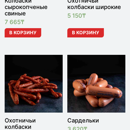
Колбаски
Охотничьи
сырокопченые
колбаски широкие
свиные
5 150
₸
7 665
₸
В КОРЗИНУ
В КОРЗИНУ
Охотничьи
Сардельки
колбаски
3 620
₸