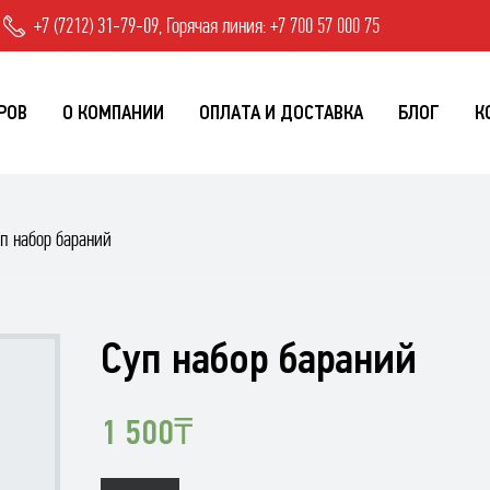
+7 (7212) 31-79-09, Горячая линия: +7 700 57 000 75
РОВ
О КОМПАНИИ
ОПЛАТА И ДОСТАВКА
БЛОГ
К
п набор бараний
Суп набор бараний
1 500
₸
Количество