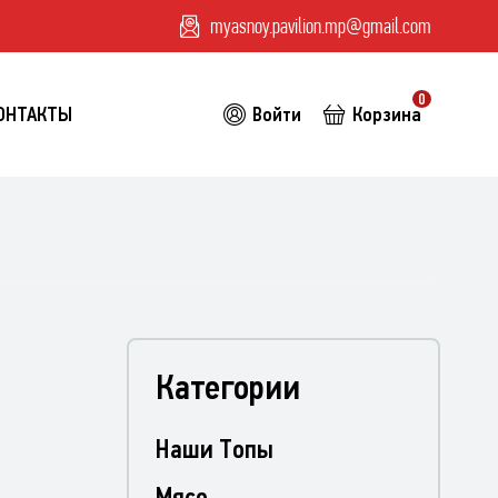
myasnoy.pavilion.mp@gmail.com
0
ОНТАКТЫ
Войти
Корзина
Категории
Наши Топы
Мясо