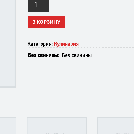
Суп
набор
бараний
В КОРЗИНУ
Категория:
Кулинария
Без свинины
Без свинины