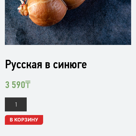
Русская в синюге
3 590
₸
Количество
Русская
в
В КОРЗИНУ
синюге