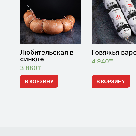
Любительская в
Говяжья вар
синюге
4 940
₸
3 880
₸
В КОРЗИНУ
В КОРЗИНУ