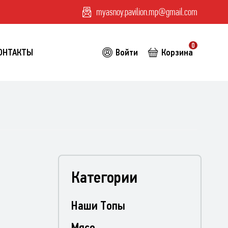
myasnoy.pavilion.mp@gmail.com
0
ОНТАКТЫ
Войти
Корзина
Категории
Наши Топы
Мясо