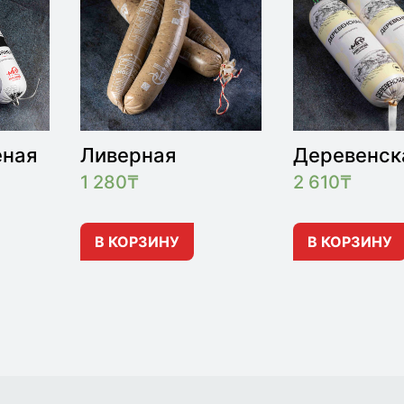
еная
Ливерная
Деревенск
1 280
₸
2 610
₸
В КОРЗИНУ
В КОРЗИНУ