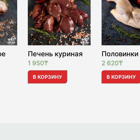
ое
Печень куриная
Половинки
1 950
₸
2 620
₸
В КОРЗИНУ
В КОРЗИНУ