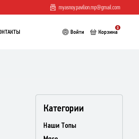
myasnoy.pavilion.mp@gmail.com
0
ОНТАКТЫ
Войти
Корзина
Категории
Наши Топы
Мясо