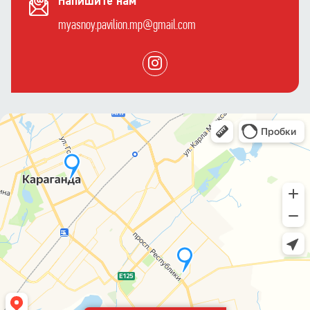
myasnoy.pavilion.mp@gmail.com