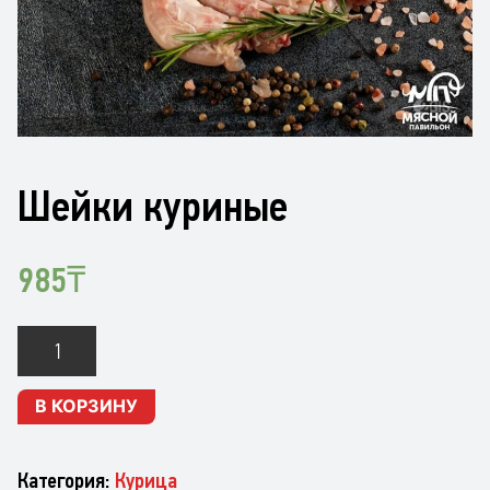
Шейки куриные
985
₸
Количество
Шейки
куриные
В КОРЗИНУ
Категория:
Курица