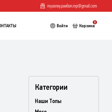
myasnoy.pavilion.mp@gmail.com
0
ОНТАКТЫ
Войти
Корзина
Категории
Наши Топы
Мясо