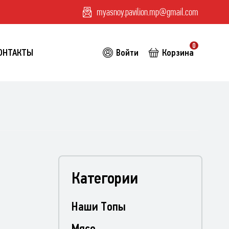
myasnoy.pavilion.mp@gmail.com
0
ОНТАКТЫ
Войти
Корзина
Категории
Наши Топы
Мясо