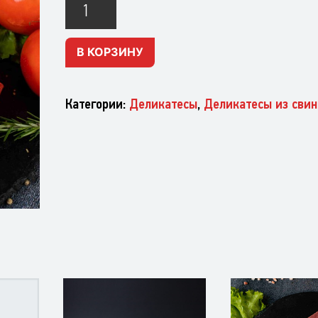
Сало
по-
белорусски
В КОРЗИНУ
Категории:
Деликатесы
,
Деликатесы из сви