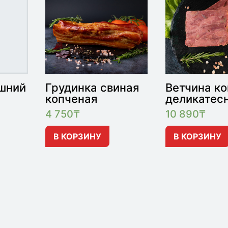
шний
Грудинка свиная
Ветчина ко
копченая
деликатес
4 750
₸
10 890
₸
В КОРЗИНУ
В КОРЗИНУ