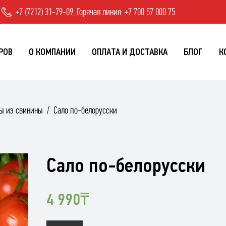
+7 (7212) 31-79-09, Горячая линия: +7 700 57 000 75
РОВ
О КОМПАНИИ
ОПЛАТА И ДОСТАВКА
БЛОГ
К
ы из свинины
Сало по-белорусски
Сало по-белорусски
4 990
₸
Количество