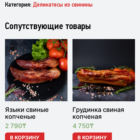
Категория:
Деликатесы из свинины
Сопутствующие товары
Языки свиные
Грудинка свиная
копченые
копченая
2 790
₸
4 750
₸
В КОРЗИНУ
В КОРЗИНУ