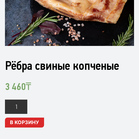
Рёбра свиные копченые
3 460
₸
Количество
Рёбра
свиные
В КОРЗИНУ
копченые