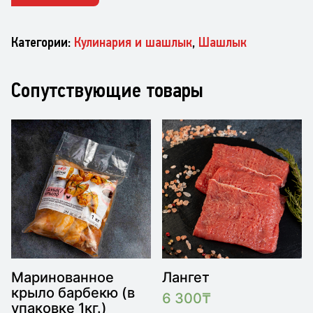
майонезе
Категории:
Кулинария и шашлык
,
Шашлык
Сопутствующие товары
Маринованное
Лангет
крыло барбекю (в
6 300
₸
упаковке 1кг.)