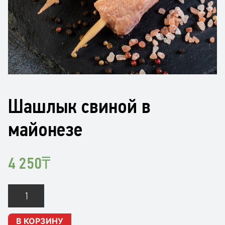
Шашлык свиной в
майонезе
4 250
₸
Количество
Шашлык
свиной
В КОРЗИНУ
в