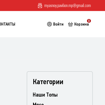
myasnoy.pavilion.mp@gmail.com
0
ОНТАКТЫ
Войти
Корзина
Категории
Наши Топы
Мясо