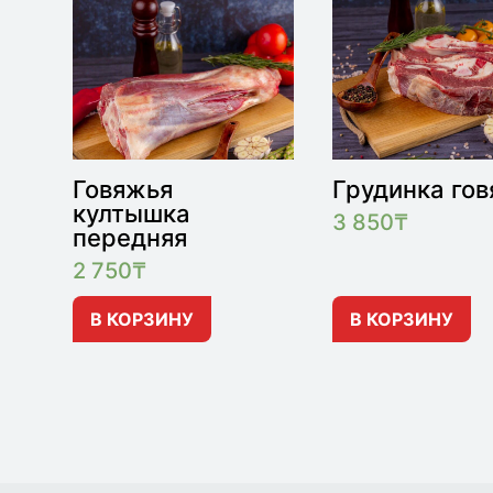
Говяжья
Грудинка го
култышка
3 850
₸
передняя
2 750
₸
В КОРЗИНУ
В КОРЗИНУ