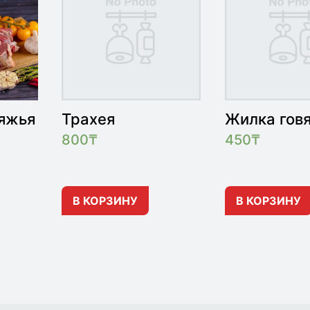
вяжья
Трахея
Жилка гов
800
₸
450
₸
В КОРЗИНУ
В КОРЗИНУ