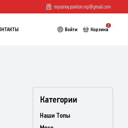
myasnoy.pavilion.mp@gmail.com
0
ОНТАКТЫ
Войти
Корзина
Категории
Наши Топы
Мясо