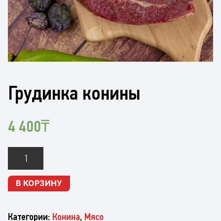
Грудинка конины
4 400
₸
Количество
Грудинка
конины
В КОРЗИНУ
Категории:
Конина
,
Мясо