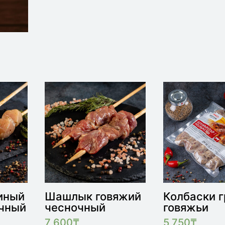
иный
Шашлык говяжий
Колбаски г
очный
чесночный
говяжьи
7 600
₸
5 750
₸